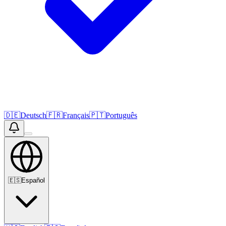
🇩🇪
Deutsch
🇫🇷
Français
🇵🇹
Português
🇪🇸
Español