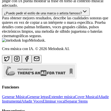
jingle con IA pueda moldear la frase en torno al contexto musical
adecuado.
¿Puedo pedir el estilo de una marca o artista famoso?
Para obtener mejores resultados, describe las cualidades sonoras que
quieres en vez de copiar a un intérprete o marca específica. Prueba
detalles como palmas brillantes, voces grupales cálidas, pulsos
electrónicos limpios, una melodía de silbido juguetona o baterías
cinematográficas seguras.
Melodusk
.
Crea música con IA.
© 2026 Melodusk AI.
Funciones
Generar Música
Generar letras
Extender música
Cover Musical
Añadir
Instrumental
Añadir Voces
Eliminar vocal
Separar Stems
Herramientas