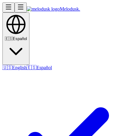
Melodusk
.
🇪🇸
Español
🇺🇸
English
🇪🇸
Español