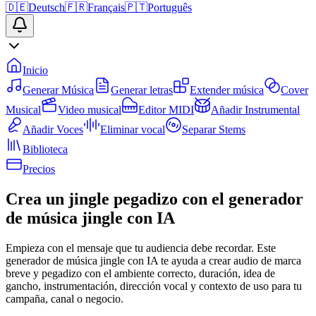
🇩🇪
Deutsch
🇫🇷
Français
🇵🇹
Português
Inicio
Generar Música
Generar letras
Extender música
Cover
Musical
Video musical
Editor MIDI
Añadir Instrumental
Añadir Voces
Eliminar vocal
Separar Stems
Biblioteca
Precios
Crea un jingle pegadizo con el generador
de música jingle con IA
Empieza con el mensaje que tu audiencia debe recordar. Este
generador de música jingle con IA te ayuda a crear audio de marca
breve y pegadizo con el ambiente correcto, duración, idea de
gancho, instrumentación, dirección vocal y contexto de uso para tu
campaña, canal o negocio.