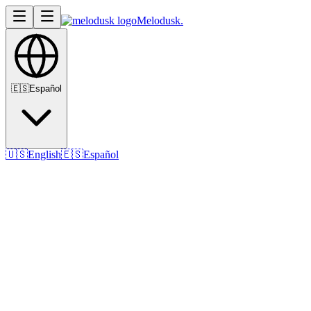
Melodusk
.
🇪🇸
Español
🇺🇸
English
🇪🇸
Español