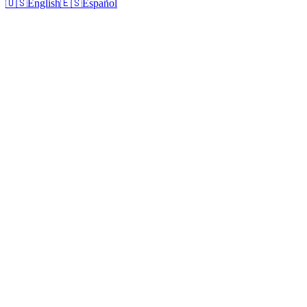
🇺🇸
English
🇪🇸
Español