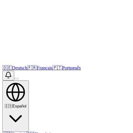
🇩🇪
Deutsch
🇫🇷
Français
🇵🇹
Português
🇪🇸
Español