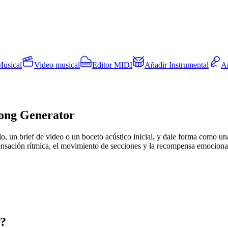
Musical
Video musical
Editor MIDI
Añadir Instrumental
A
Song Generator
llo, un brief de video o un boceto acústico inicial, y dale forma como 
la sensación rítmica, el movimiento de secciones y la recompensa emocion
r?