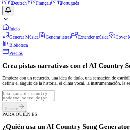
🇩🇪
Deutsch
🇫🇷
Français
🇵🇹
Português
Inicio
Generar Música
Generar letras
Extender música
Cover 
Biblioteca
Precios
Crea pistas narrativas con el AI Country 
Empieza con un recuerdo, una idea de título, una sensación de estribi
definir el ángulo de la historia, el clima vocal, la instrumentación, 
Generar
PARA QUIÉN ES
¿Quién usa un AI Country Song Generato