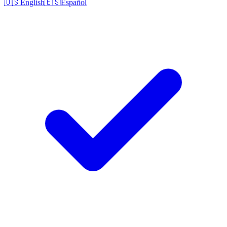
🇺🇸
English
🇪🇸
Español