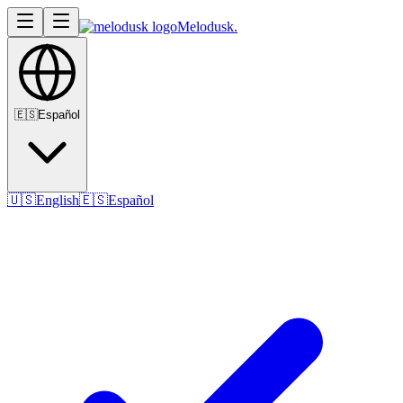
Melodusk
.
🇪🇸
Español
🇺🇸
English
🇪🇸
Español