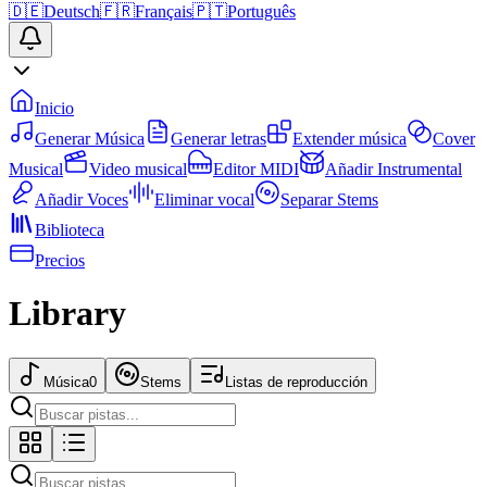
🇩🇪
Deutsch
🇫🇷
Français
🇵🇹
Português
Inicio
Generar Música
Generar letras
Extender música
Cover
Musical
Video musical
Editor MIDI
Añadir Instrumental
Añadir Voces
Eliminar vocal
Separar Stems
Biblioteca
Precios
Library
Música
0
Stems
Listas de reproducción