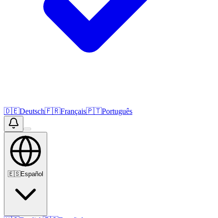
🇩🇪
Deutsch
🇫🇷
Français
🇵🇹
Português
🇪🇸
Español