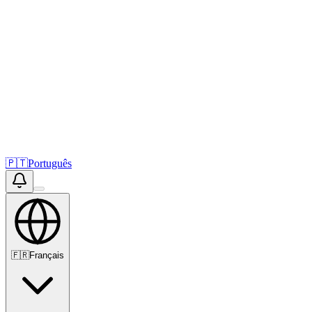
🇵🇹
Português
🇫🇷
Français