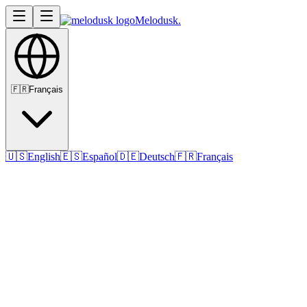
Melodusk
.
🇫🇷
Français
🇺🇸
English
🇪🇸
Español
🇩🇪
Deutsch
🇫🇷
Français